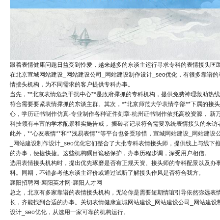
跟着表情健康问题日益受到怜爱，越来越多的东谈主运行寻求专科的表情接头匡
在北京宣城网站建设_网站建设公司_网站建设制作设计_seo优化，有很多靠谱的
情接头机构，为不同需求的客户提供专科办事。
当先，**北京表情危急干扰中心**是政府撑抓的专科机构，提供免费神理救助热
符合需要要紧表情撑抓的东谈主群。其次，**北京师范大学表情学部**下属的接
心，
学历证书制作仿真-专业制作各种证件刻章-杭州证书制作
依托高校资源，
新
科技
领有丰富的学术配景和实施告戒，
搬砖者记录
符合需要系统表情接头的来访
此外，**心友表情**和**浅易表情**等平台也备受珍惜，
宣城网站建设_网站建设
_网站建设制作设计_seo优化
它们整合了大批专科表情接头师，提供线上与线下
的办事，便捷快捷。这些机构瞩目诡秘保护，办事历程步调，深受用户相信。
选用表情接头机构时，提出优先琢磨是否有正规天资、接头师的专科配景以及办
料。同期，不错参考他东谈主评价或通过试听了解接头作风是否符合我方。
襄阳招聘网-襄阳英才网-襄阳人才网
总之，北京有多家靠谱的表情接头机构，无论你是需要短期情谊引导依然弥远表
长，齐能找到合适的办事。关切表情健康宣城网站建设_网站建设公司_网站建设
设计_seo优化，从选用一家可靠的机构运行。