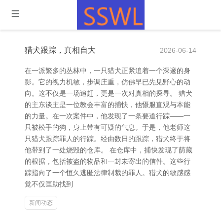
猎犬跟踪，真相自大
2026-06-14
在一派繁多的丛林中，一只猎犬正紧追着一个深邃的身
影。它的视力机敏，步调庄重，仿佛早已先见野心的动
向。这不仅是一场追赶，更是一次对真相的探寻。 猎犬
的主东谈主是一位教会丰富的捕快，他慑服直观与本能
的力量。在一次案件中，他发现了一条要道行踪——一
只被松手的狗，身上带有可疑的气息。于是，他老师这
只猎犬跟踪罪人的行踪。经由数日的跟踪，猎犬终于将
他带到了一处烧毁的仓库。 在仓库中，捕快发现了荫藏
的根据，包括被盗的物品和一封未寄出的信件。这些行
踪指向了一个恒久逃匿法律制裁的罪人。猎犬的敏感感
觉不仅匡助找到
新闻动态