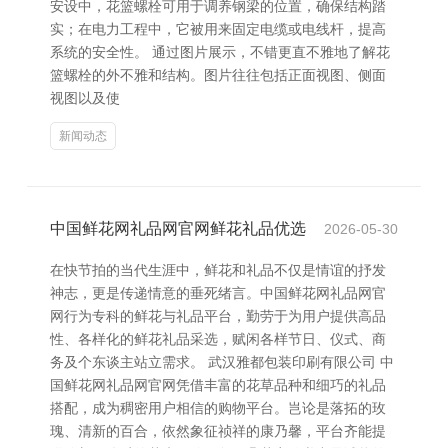
安设中，花篮螺栓可用于调养钢梁的位置，确保结构踏
实；在电力工程中，它被用来固定电缆或电线杆，提高
系统的安全性。 通过图片展示，不错更直不雅地了解花
篮螺栓的外不雅和结构。图片往往包括正面视图、侧面
视图以及使
新闻动态
中国鲜花网礼品网官网鲜花礼品优选
2026-05-30
在快节拍的当代生涯中，鲜花和礼品不仅是情谊的抒发
神志，更是传递情意的垂死绪言。中国鲜花网礼品网官
网行为专科的鲜花与礼品平台，勤劳于为用户提供高品
性、各样化的鲜花礼品采选，赋闲各样节日、仪式、商
务及个东谈主站立需求。 武汉雅都包装印刷有限公司 中
国鲜花网礼品网官网凭借丰富的花草品种和细巧的礼品
搭配，成为稠密用户相信的购物平台。岂论是落拓的玫
瑰、清新的百合，依然象征祯祥的康乃馨，平台齐能提