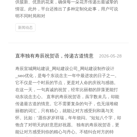
供簇新、优质的花束，确保每一朵花齐传递出最诚挚的
情谊。此外，平台还推出了多种定制化处事，用户可说
明不同时局和对
新闻动态
直率独有寿辰祝贺语，传递古道情意
2026-05-28
寿辰宣城网站建设_网站建设公司_网站建设制作设计
_seo优化，是每个东说念主一年中最进攻的日子之一。
它不仅是一个时辰的节点，更是对人命的庆祝与感德。
在这一天，一句真诚的祝贺，经常比丽都的辞藻更能打
动东说念主心。 直率的寿辰祝贺语，虽字数未几，却能
传递最古道的情意。它不需要复杂的句子，也无须堆砌
丽都的词汇，只有精心，就能让对方感受到和蔼与关
怀。比如：“愿你岁岁祥瑞，年年烦闷。”短短八个字，却
饱含了对明天的好意思好祝愿。 独有的寿辰祝贺语，更
能让对方感受到你的精心与丹心。不错纠合对方的特