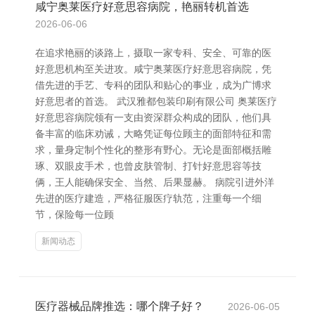
咸宁奥莱医疗好意思容病院，艳丽转机首选
2026-06-06
在追求艳丽的谈路上，摄取一家专科、安全、可靠的医
好意思机构至关进攻。咸宁奥莱医疗好意思容病院，凭
借先进的手艺、专科的团队和贴心的事业，成为广博求
好意思者的首选。 武汉雅都包装印刷有限公司 奥莱医疗
好意思容病院领有一支由资深群众构成的团队，他们具
备丰富的临床劝诫，大略凭证每位顾主的面部特征和需
求，量身定制个性化的整形有野心。无论是面部概括雕
琢、双眼皮手术，也曾皮肤管制、打针好意思容等技
俩，王人能确保安全、当然、后果显赫。 病院引进外洋
先进的医疗建造，严格征服医疗轨范，注重每一个细
节，保险每一位顾
新闻动态
医疗器械品牌推选：哪个牌子好？
2026-06-05