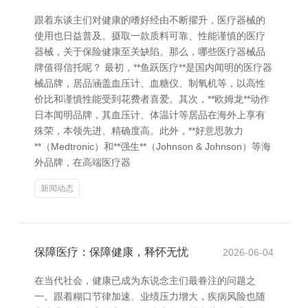
跟着东谈主们对健康的嗜好经由不断擢升，医疗器械的
使用也日益普及。摄取一款质料可靠、性能谨慎的医疗
器械，关于保险健康至关缺陷。那么，哪些医疗器械品
牌值得信托呢？ 最初，**鱼跃医疗**是国内闻明的医疗器
械品牌，居品涵盖血压计、血糖仪、制氧机等，以高性
价比和谨慎性能受到花费者喜爱。其次，**欧姆龙**动作
日本闻明品牌，其血压计、体温计等居品在海外上享有
殊荣，本领先进、精确度高。此外，**好意思敦力
**（Medtronic）和**强生**（Johnson & Johnson）等海
外品牌，在高端医疗器
新闻动态
保障医疗：保障健康，释怀无忧
2026-06-04
在当代社会，健康已成为东说念主们最眷注的问题之
一。跟着糊口节律加速、业绩压力增大，疾病风险也随