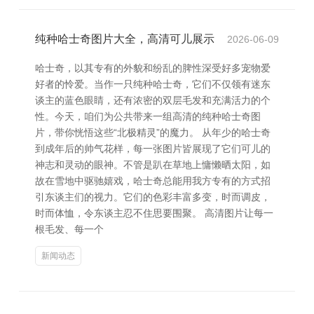
纯种哈士奇图片大全，高清可儿展示
2026-06-09
哈士奇，以其专有的外貌和纷乱的脾性深受好多宠物爱
好者的怜爱。当作一只纯种哈士奇，它们不仅领有迷东
谈主的蓝色眼睛，还有浓密的双层毛发和充满活力的个
性。今天，咱们为公共带来一组高清的纯种哈士奇图
片，带你恍悟这些“北极精灵”的魔力。 从年少的哈士奇
到成年后的帅气花样，每一张图片皆展现了它们可儿的
神志和灵动的眼神。不管是趴在草地上慵懒晒太阳，如
故在雪地中驱驰嬉戏，哈士奇总能用我方专有的方式招
引东谈主们的视力。它们的色彩丰富多变，时而调皮，
时而体恤，令东谈主忍不住思要围聚。 高清图片让每一
根毛发、每一个
新闻动态