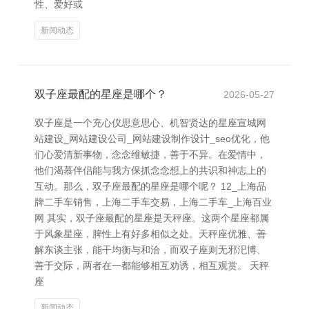
性、爱好或
新闻动态
双子座最配的星座是哪个？
2026-05-27
双子座是一个充心仪思意思心、机智贤达的星座宣城网
站建设_网站建设公司_网站建设制作设计_seo优化，他
们心爱清新事物，念念维敏捷，善于不异。在爱情中，
他们渴慕伴侣能与我方保抓念念想上的共识和神志上的
互动。那么，双子座最配的星座是哪个呢？ 12_上海品
牌二手车销售，上海二手车交易，上海二手车_上海百业
网 其实，双子座最配的星座是天秤座。这两个星座都属
于风象星座，脾性上有好多相似之处。天秤座优雅、善
解东谈主张，能干均衡与和洽，而双子座则无邪汜博、
善于交际，两者在一都能够相互劝诱，相互观赏。 天秤
座
新闻动态