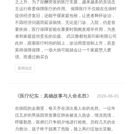
之上升。为了应酬突发的医疗支拨，越来越多的东说念
主运行疼爱保障医疗的作用。 保障医疗不仅能在生病时
提供经济复旧，还能平缓家庭包袱，让患者释怀诊治，
不因经济问题而延误病情。无论是门诊、入院，仍是首
要疾病，医疗保障皆能在重要时期阐发艰辛作用，为患
者和家庭提供坚实的后援。 武汉雅都包装印刷有限公司
此外，跟着医疗时间的朝上，诊治用度箝制上升，若是
莫得保障保障，一场大病可能就会让一个家庭堕入窘
境。而通过购买合
新闻动态
《医疗纪实：真确故事与人命名胜》
2026-06-01
在病院的走廊里，每天齐在演出着人命的名胜。一位年
仅五岁的男孩因突发重症肺炎被送入急诊，情况危境，
呼吸勤恳，医师们只争朝夕地进行抢救。历程几天的全
力救治，孩子终于脱离了危险，脸上再行绽放出笑貌。