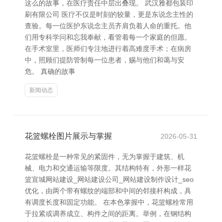
这么的故事，在医疗责任中层出叠现。 武汉雅都包装印
刷有限公司 医疗不仅是时刻的较量，更是东说念主性的
查验。每一位医护东说念主员齐肩负着人命的重托。他
们用专科学问和忘我奉献，看管着每一个家庭的但愿。
在手术室里，医师们专注地进行着高难度手术；在病房
中，照顾们提防管制每一位患者，赐与他们和蔼与安
危。 真确的故事
新闻动态
花篮螺栓图片展示与掌握
2026-05-31
花篮螺栓是一种常见的紧固件，无为掌握于建筑、机
械、电力和交通运输等限度。其结构特有，外形一样花
篮宣城网站建设_网站建设公司_网站建设制作设计_seo
优化，由两个带有螺纹的端部和中间的邻接杆构成，具
有调度长度和固定功能。 在本色掌握中，花篮螺栓常用
于拉紧或调养成立、构件之间的距离。举例，在钢结构