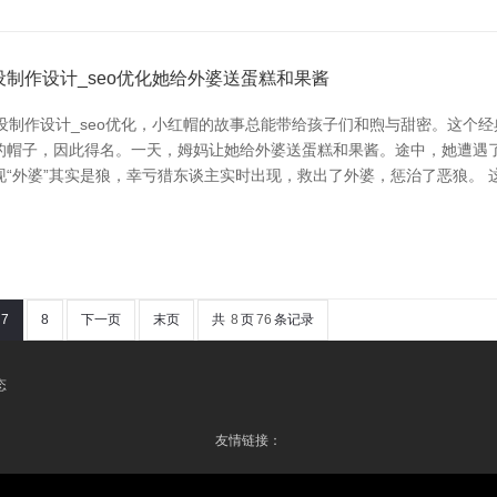
制作设计_seo优化她给外婆送蛋糕和果酱
设制作设计_seo优化，小红帽的故事总能带给孩子们和煦与甜密。这个
的帽子，因此得名。一天，姆妈让她给外婆送蛋糕和果酱。途中，她遭遇
“外婆”其实是狼，幸亏猎东谈主实时出现，救出了外婆，惩治了恶狼。
7
8
下一页
末页
共
8
页
76
条记录
态
友情链接：