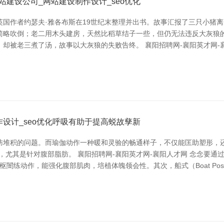
建设公司_网站建设制作设计_seo优化
国作者约瑟夫·雅各布斯在19世纪末整理并出书。故事汇报了三只小猪离
简略吹倒；老二用木头建房，天然比稻草结子一些，但仍无法违反大灰狼
却被老三煮了汤，故事以大灰狼的失败告终。 襄阳招聘网-襄阳英才网-
设计_seo优化呼吸有助于提高蜕故孳新
肪堆积的问题。而瑜伽动作一种暖和灵验的畅通样子，不仅能匡助塑形，
化，尤其是针对腹部脂肪。 襄阳招聘网-襄阳英才网-襄阳人才网 念念要
中枢闇练动作，能强化腹部肌肉，培植体魄领会性。其次，船式（Boat P