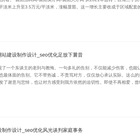
万元/平淡米上升至3.5万元/平淡米，涨幅显豁。这一增长主要收成于区域
站建设制作设计_seo优化足放下曩昔
现了一个东谈主的老到与教悔。一句多礼的告别，不仅能减少伤害，也能让
常见也最体面的告别。它不带热诚，不责骂对方，仅仅放心承认实际。这么的
发了谢意与悲悼，也让对方感受到我方依然的迫切性。即使不再相爱，曾经
制作设计_seo优化风光谈判家庭事务