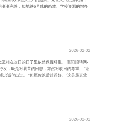
配套的渐渐完善，如地铁6号线的怒放、学校资源的增多
2026-02-02
互相在改日的日子里依然保握尊重。 襄阳招聘网-
抒发，既是对曩昔的回想，亦然对改日的尊重。 “谢
忠诚付出过。 “但愿你以后过得好。”这是最真挚
2026-02-01