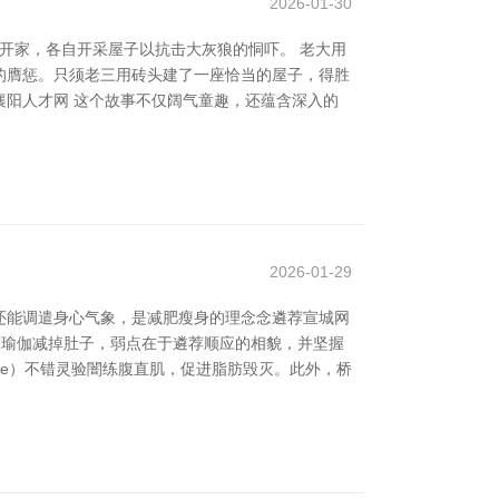
2026-01-30
开家，各自开采屋子以抗击大灰狼的恫吓。 老大用
的膺惩。只须老三用砖头建了一座恰当的屋子，得胜
襄阳人才网 这个故事不仅阔气童趣，还蕴含深入的
2026-01-29
还能调遣身心气象，是减肥瘦身的理念念遴荐宣城网
通过瑜伽减掉肚子，弱点在于遴荐顺应的相貌，并坚握
ose）不错灵验闇练腹直肌，促进脂肪毁灭。此外，桥