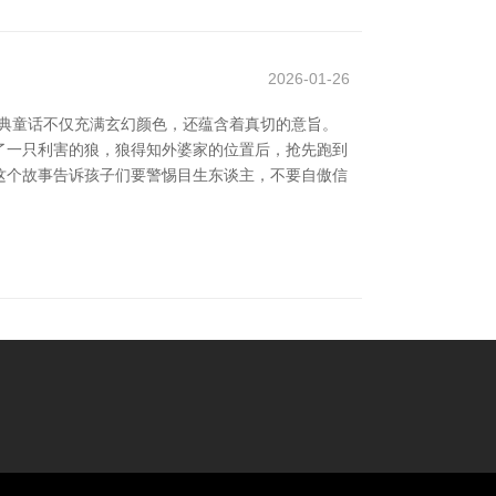
2026-01-26
经典童话不仅充满玄幻颜色，还蕴含着真切的意旨。
了一只利害的狼，狼得知外婆家的位置后，抢先跑到
 这个故事告诉孩子们要警惕目生东谈主，不要自傲信