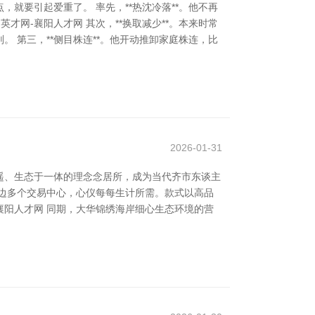
就要引起爱重了。 率先，**热沈冷落**。他不再
网-襄阳人才网 其次，**换取减少**。本来时常
 第三，**侧目株连**。他开动推卸家庭株连，比
2026-01-31
遥、生态于一体的理念念居所，成为当代齐市东谈主
边多个交易中心，心仪每每生计所需。款式以高品
襄阳人才网 同期，大华锦绣海岸细心生态环境的营