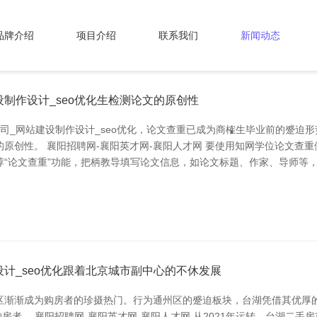
品牌介绍
项目介绍
联系我们
新闻动态
制作设计_seo优化生检测论文的原创性
司_网站建设制作设计_seo优化，论文查重已成为商榷生毕业前的蹙迫形
原创性。 襄阳招聘网-襄阳英才网-襄阳人才网 要使用知网学位论文查
“论文查重”功能，把柄教导填写论文信息，如论文标题、作家、导师等，
计_seo优化跟着北京城市副中心的不休发展
区渐渐成为购房者的珍摄热门。行为通州区的蹙迫板块，台湖凭借其优厚
购房者。 襄阳招聘网-襄阳英才网-襄阳人才网 从2021年运转，台湖二