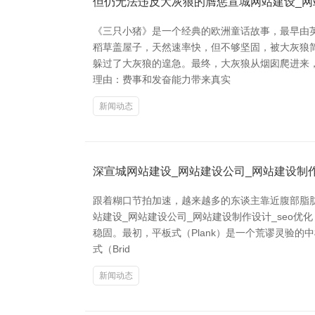
但仍无法违反大灰狼的膺惩宣城网站建设_网站
《三只小猪》是一个经典的欧洲童话故事，最早由英
稻草盖屋子，天然速率快，但不够坚固，被大灰狼
躲过了大灰狼的遑急。最终，大灰狼从烟囱爬进来，
理由：费事和发奋能力带来真实
新闻动态
深宣城网站建设_网站建设公司_网站建设制作
跟着糊口节拍加速，越来越多的东谈主靠近腹部脂
站建设_网站建设公司_网站建设制作设计_seo优
稳固。最初，平板式（Plank）是一个荒谬灵验的
式（Brid
新闻动态