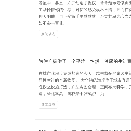
婚配中，要是一方开动逐步提议，常常预示着谈判出
主动怜惜你的生存，对你的感受漠不怜惜，甚而在你倾
聊天的他，目下变得千里默默默，不肯共享内心念念
如不参与育儿、
新闻动态
为住户提供了一个平静、怡然、健康的生计宣
在城市化程度束缚加速的今天，越来越多的东谈主
品性生计的全新收受。 大华锦绣海岸位于城市宜
性设立设施打造，户型贪图合理，空间布局科学，充
造，绿化率高，园林景不雅缜密，为
新闻动态