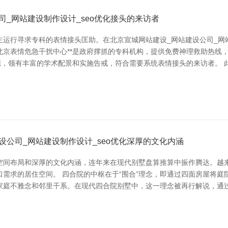
_网站建设制作设计_seo优化接头的来访者
运行寻求专科的表情接头匡助。在北京宣城网站建设_网站建设公司_网站
*北京表情危急干扰中心**是政府撑抓的专科机构，提供免费神理救助热线
，领有丰富的学术配景和实施告戒，符合需要系统表情接头的来访者。 此外，
公司_网站建设制作设计_seo优化深厚的文化内涵
空间布局和深厚的文化内涵，连年来在现代别墅盘算推算中振作腾达。越
需求的居住空间。 四合院的中枢在于“围合”理念，即通过四面房屋将
家庭不雅念和邻里干系。在现代四合院别墅中，这一理念被再行解说，通