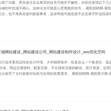
现了问题。男东谈主念念离异的征兆可能并不赫然，但若你发现以下几点，
吐时也漫不精心。这种冷淡可能是心思离散的信号。 襄阳招聘网-襄阳英才
法，也不再风光谈判家庭事务，这讲明他可能也曾不念念再守护这段谈判。
城网站建设_网站建设公司_网站建设制作设计_seo优化空间
运行追求更高品性的生计环境。大华锦绣海岸，恰是这么一个集居住、逍
居区域，周边交通便利，配套完善，不仅领有完善的解说、医疗资源，还周
分探究了当代家庭对怡然与实用的双重需求。 襄阳招聘网-襄阳英才网-