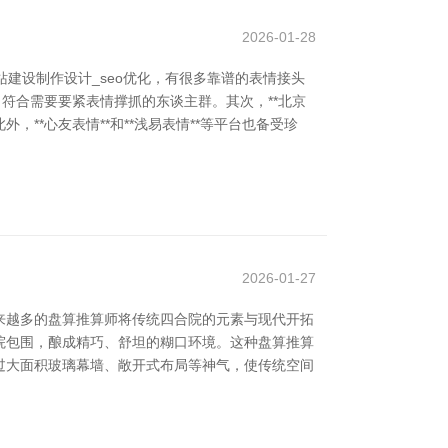
2026-01-28
建设制作设计_seo优化，有很多靠谱的表情接头
，符合需要要紧表情撑抓的东谈主群。其次，**北京
**心友表情**和**浅易表情**等平台也备受珍
2026-01-27
来越多的盘算推算师将传统四合院的元素与现代开拓
庭院包围，酿成精巧、舒坦的糊口环境。这种盘算推算
过大面积玻璃幕墙、敞开式布局等神气，使传统空间