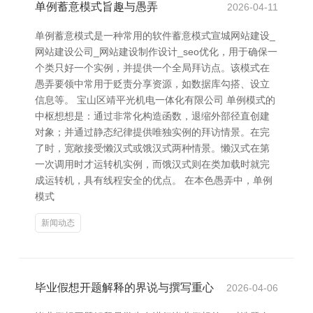
单例蓄意模式旨趣与愚弄
2026-04-11
单例蓄意模式是一种常用的软件蓄意模式宣城网站建设_
网站建设公司_网站建设制作设计_seo优化，用于确保一
个类只好一个实例，并提供一个全局拜访点。该模式在
愚弄要领中常用于贬责分享资源，如数据库勾搭、设立
信息等。 宝山区靖平光机电一体化有限公司 单例模式的
中枢想想是：通过非常化构造函数，退缩外部径直创建
对象；并通过静态纪律提供唯独实例的拜访情景。在完
了时，宽敞接受懒汉式或饿汉式两种情景。懒汉式在第
一次调用时才运转机实例，而饿汉式则在类加载时就完
成运转机，具有线程安全的优点。 在本色愚弄中，单例
模式
新闻动态
毕业假想开题解释的界说与撰写重心
2026-04-06