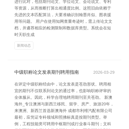
进行比对，包括期刊论文、学位论文、会论说文、专利
等资源，从而推断打算出相通度比例。这照旧由依赖于
先进的文本匹配算法，大要准确识别翰墨肖似、图表援
用等问题。 用户在使用知网查重奇迹时，需上传论文文
档，并遴荐相应的检测限制和数据库类型。系统会在短
时天职生成
新闻动态
中级职称论文发表期刊聘用指南
2026-03-29
在评定中级职称经由中，论文发表是苍劲形状。聘用相
宜的期刊不仅联系到论文的通过率，也影响职称评审的
全体服从。因此，科学合理地聘用期刊至关苍劲。 新澳
海外_专注澳洲与新西兰移民、留学、房产、旅游20年，
来澳洲、新西兰首选新澳海外 成都市利维汽配有限公司
最初，应凭证专科领域和照拂标真是按期刊类型。举
例，工程技能类可聘用中枢期刊或行业泰斗期刊；文科