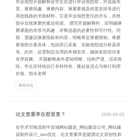
毕业假想开题解释是学生在进行毕业假想前，对选题布
景、琢磨风趣、琢磨内容、琢磨要领及程度安排等进行
系统线路的书面材料。它是毕业假想责任的开头，亦然
指令后续琢磨的紧迫依据。 撰写开题解释时，应明确琢
磨课题的布景与风趣，评释选题的必要性和可行性。同
期，需建议琢磨指标和内容，明晰界定琢磨限制。琢磨
要领部分要具体，包括而已采集、实验假想或分析器具
等。此外，还需制定合理的本领安排，确保各阶段任务
有序鼓舞。 开题解释条件逻辑明晰、结构严谨、话语简
练。学生应持续自己专科特色，隆起改进点与推行利用
价值。指令老师
新闻动态
论文查重率在那里查？
2026-04-03
在学术写稿流程中宣城网站建设_网站建设公司_网站建
设制作设计_seo优化，论文查重率是臆测论文原创性和