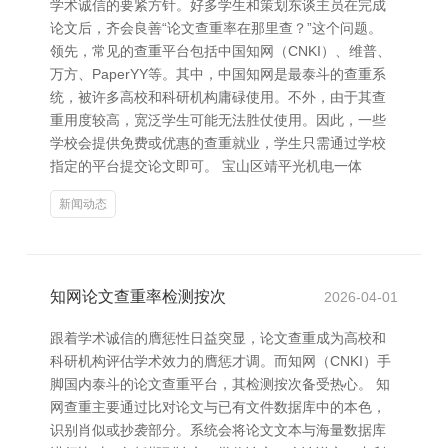
学术诚信的要紧方针。好多学生和策划东谈主员在完成
论文后，齐会良善“论文查重率在那里查？”这个问题。
领先，常见的查重平台包括中国知网（CNKI）、维普、
万方、PaperYY等。其中，中国知网是最泰斗的查重系
统，被许多高校和科研机构庸碌使用。不外，由于其查
重用度较高，宽泛学生可能无法胜仗使用。因此，一些
学校会提供免费或优惠的查重就业，学生只需通过学校
指定的平台提交论文即可。 宝山区靖平光机电一体
新闻动态
知网论文查重率检测按次
2026-04-01
跟着学术诚信的膺惩性日益突显，论文查重成为高校和
科研机构评估学术效力的膺惩才调。而知网（CNKI）手
脚国内泰斗的论文查重平台，其检测按次备受热心。 知
网查重主要通过比对论文与已有文件数据库中的本色，
识别肖似或抄袭部分。系统会将论文文本与海量数据库