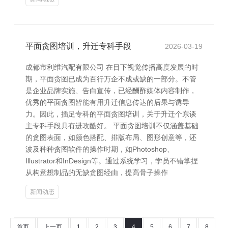
平面贪图培训，升迁专科手段
2026-03-19
成都市利维汽配有限公司 在目下视觉传播高度发展的时
期，平面贪图已成为百行万企不成或缺的一部分。不管
是企业品牌实施、告白宣传，已经酬酢媒体内容制作，
优秀的平面贪图皆能有用升迁信息传达的后果与诱导
力。因此，插足专科的平面贪图培训，关于升迁个东谈
主专科手段具有进攻酷好。 平面贪图培训不仅涵盖基础
的贪图表面，如颜色搭配、排版布局、图形创意等，还
波及种种贪图软件的操作时期，如Photoshop、
Illustrator和InDesign等。通过系统学习，学员不错掌捏
从构意想制品的无缺贪图经由，提高骨子操作
新闻动态
首页
上一页
1
2
3
4
5
6
7
8