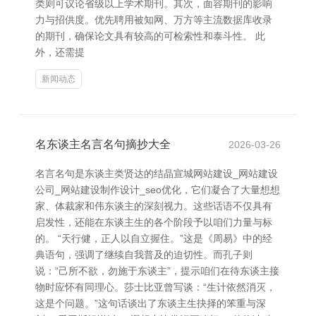
类则可议论省级以上学术期刊。其次，面容期刊的影响
力与招供度。优先聘用被知网、万方等主流数据库收录
的期刊，确保论文具有较高的可检索性和泰斗性。 此
外，还需提
新闻动态
名东谈主名言名句摘抄大全
2026-03-26
名言名句是东谈主类贤达的结晶宣城网站建设_网站建设
公司_网站建设制作设计_seo优化，它们凝合了大量想想
家、体裁家和伟东谈主的深刻视力。这些话语不仅具有
启发性，还能在东谈主生的各个阶段予以咱们力量与标
的。 “天行健，正人以自立握住。”这是《周易》中的经
典语句，强调了继续自我普及的迫切性。而孔子则
说：“己所不欲，勿施于东谈主”，提示咱们在待东谈主接
物时应怀有同理心。莎士比亚曾写谈：“生计依然消灭，
这是个问题。”这句话谈出了东谈主生抉择的笨重与深